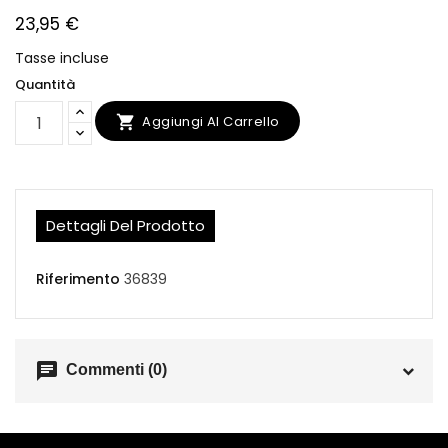
23,95 €
Tasse incluse
Quantità
Aggiungi Al Carrello

Dettagli Del Prodotto
Riferimento
36839
chat
Commenti (0)