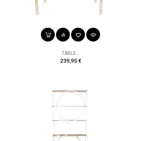
TABLE...
Prix
239,95 €