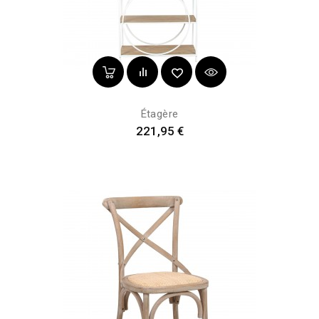
Étagère
Prix
221,95 €