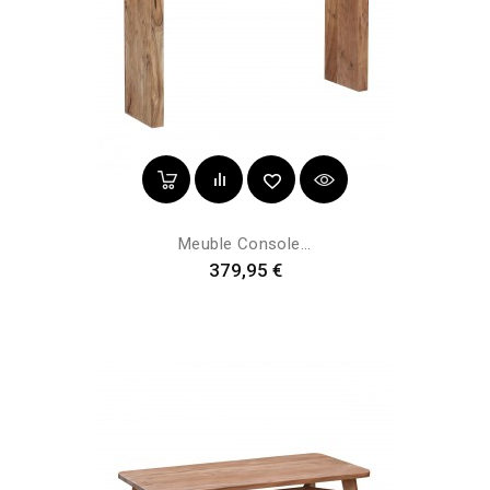
Meuble Console...
Prix
379,95 €