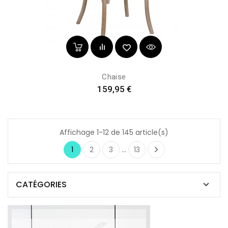
Chaise
Prix
159,95 €
Affichage 1-12 de 145 article(s)

1
2
3
…
13
CATÉGORIES
