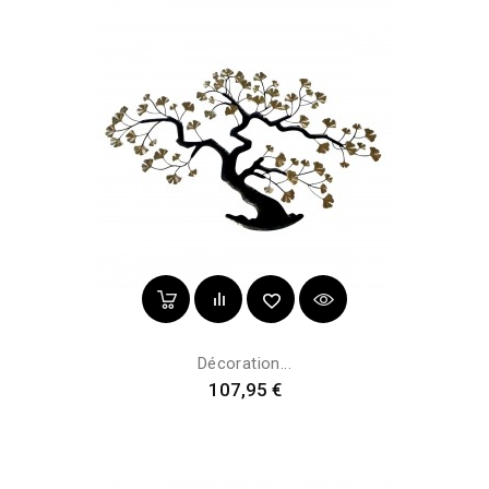
Décoration...
Prix
107,95 €