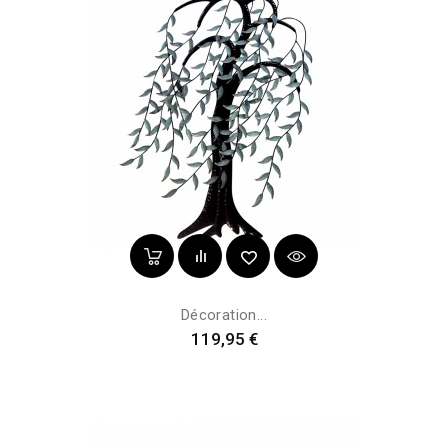
Décoration...
Prix
119,95 €