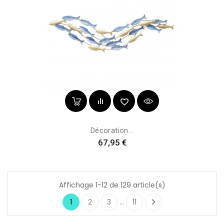
Décoration...
Prix
67,95 €
Affichage 1-12 de 129 article(s)

1
2
3
…
11