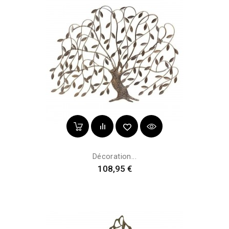
Décoration...
Prix
108,95 €