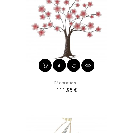
Décoration...
Prix
111,95 €