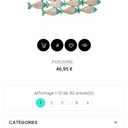
POISSONS...
Prix
46,95 €
Affichage 1-12 de 92 article(s)

1
2
3
…
8
CATÉGORIES
