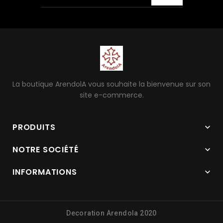
La boutique ArendolA vous souhaite la bienvenue sur son
site e-commerce.
PRODUITS

NOTRE SOCIÉTÉ

INFORMATIONS

Decoration Arendola 2020