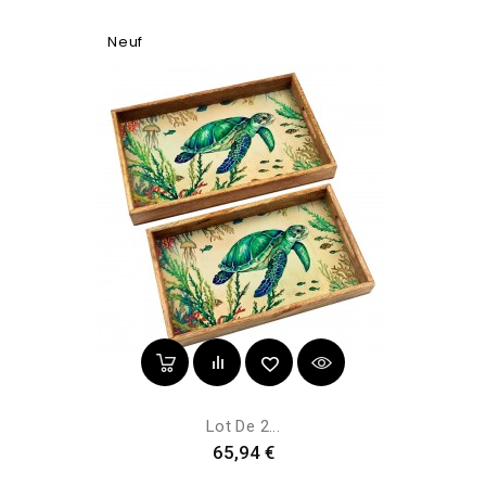
Neuf
Lot De 2...
Prix
65,94 €