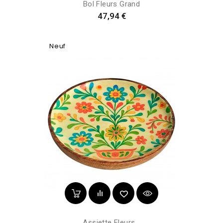
Bol Fleurs Grand
Prix
47,94 €
Neuf
Assiette Fleurs...