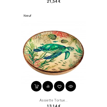
Prix
21,54 €
Neuf
Assiette Tortue...
Prix
13,14 €