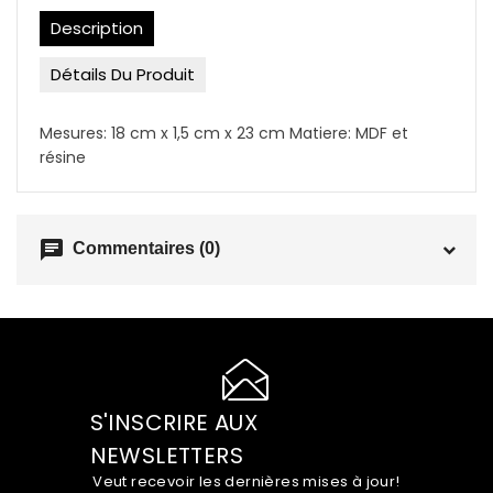
Description
Détails Du Produit
Mesures: 18 cm x 1,5 cm x 23 cm Matiere: MDF et
résine
chat
Commentaires (0)
S'INSCRIRE AUX
NEWSLETTERS
Veut recevoir les dernières mises à jour!