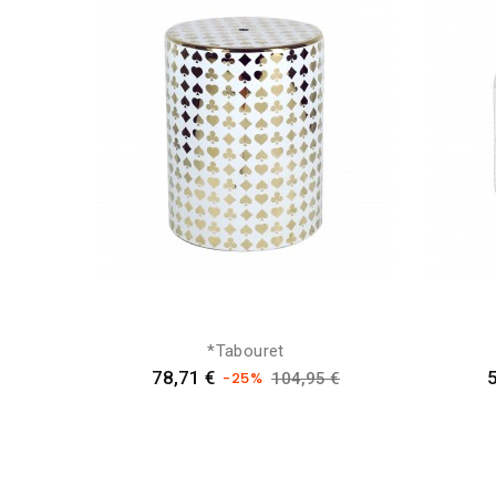
*tabouret
Preis
Verkaufspreis
P
78,71 €
-25%
104,95 €