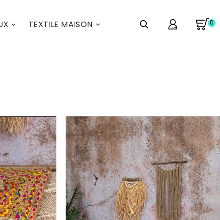
0
UX
TEXTILE MAISON

