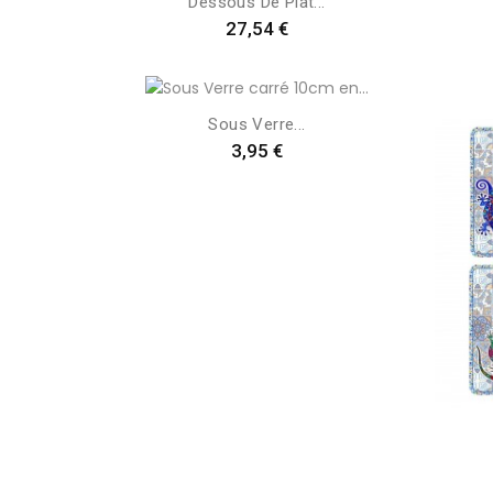
Dessous De Plat...
Preis
27,54 €
Sous Verre...
Preis
3,95 €