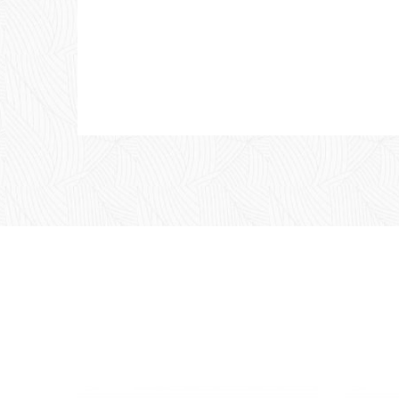
Je fais du shopping dans ce magasin de
personnelle de qualité, des produits d'e