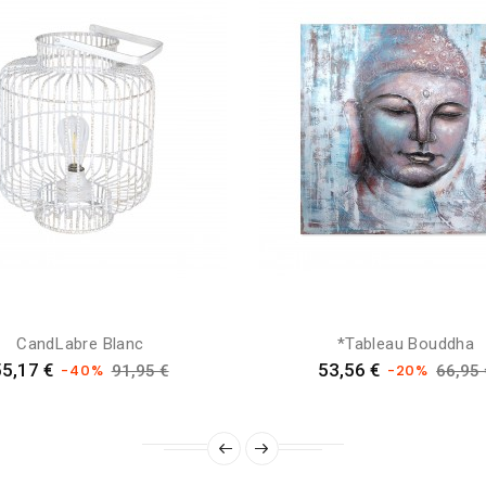
Candlabre Blanc
*tableau Bouddha
reis
Verkaufspreis
Preis
Verka
55,17 €
53,56 €
-40%
-20%
91,95 €
66,95 