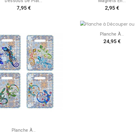
Dessous De Plat...
Magnets En...
Preis
Preis
7,95 €
2,95 €
Planche À...
Preis
24,95 €
Planche À...