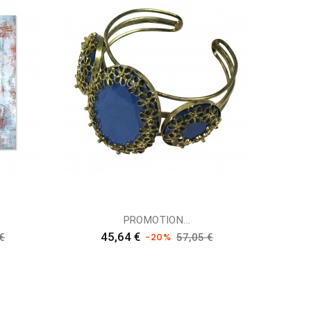
PROMOTION...
ufspreis
Preis
Verkaufspreis
45,64 €
-20%
€
57,05 €