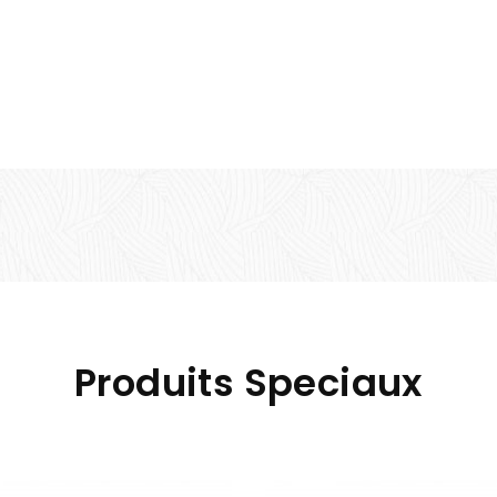
puis de nombreuses années, toujours avec le sourire. Une at
xcellente qualité
Produits Speciaux