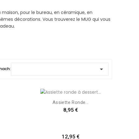
a maison, pour le bureau, en céramique, en
s thèmes décorations. Vous trouverez le MUG qui vous
cadeau.

 nach:
Assiette Ronde...
Preis
8,95 €
Preis
12,95 €