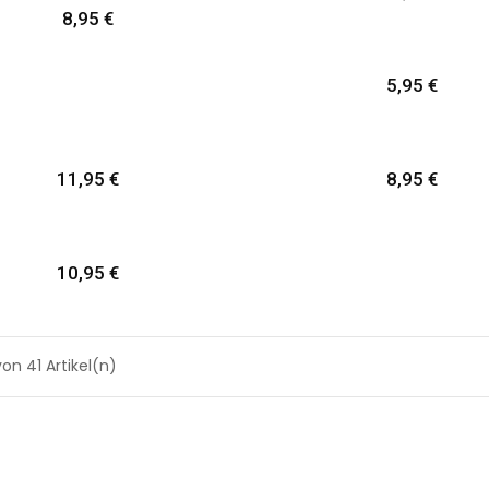
Preis
8,95 €
Preis
5,95 €
Preis
Preis
11,95 €
8,95 €
Preis
10,95 €
 von 41 Artikel(n)