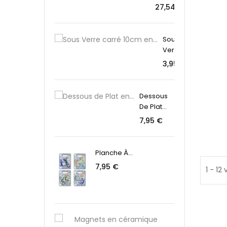
Preis
27,54 €
Sous
Verre...
Preis
3,95 €
Dessous
De Plat...
Preis
7,95 €
Planche À...
Preis
7,95 €
1 - 12
Preis
Magnets
2,95 €