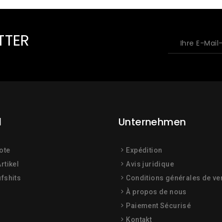
TTER
l
Unternehmen
ote
Expédition
rtikel
Avis juridique
fshits
Conditions générales de ve
À propos de nous
Paiement Sécurisé
Kontakt