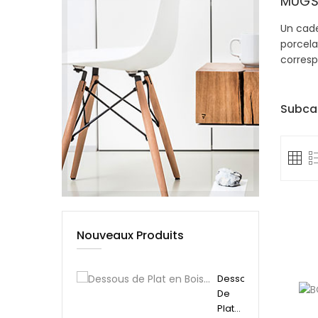
MUGS
Un cade
porcela
corresp
Subca
Nouveaux Produits
Dessous
De
Plat...