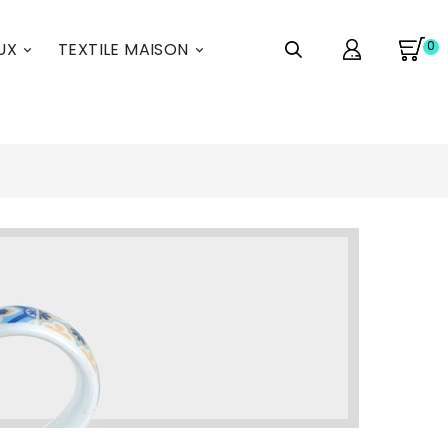
0
UX
TEXTILE MAISON

