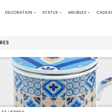
DECORATION
STATUE
MEUBLES
CADEA



RES