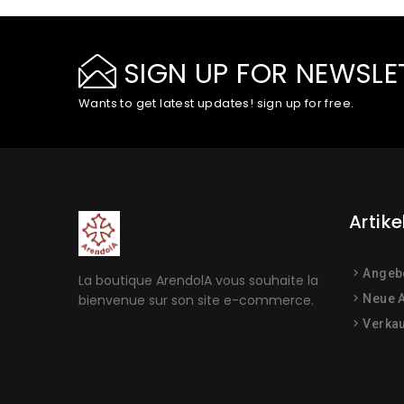
SIGN UP FOR NEWSLE
Wants to get latest updates! sign up for free.
Artike
Angeb
La boutique ArendolA vous souhaite la
bienvenue sur son site e-commerce.
Neue A
Verkau