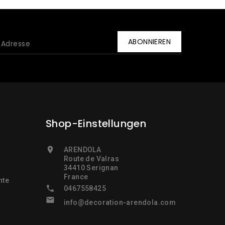
Shop-Einstellungen

ARENDOLA
Route de Valras
34410 Serignan
France
nte

0467558425

info@decoration-arendola.com