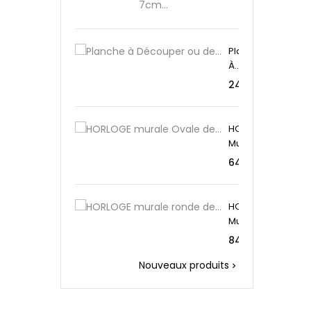
En...
Planche
À...
Preis
24,95 €
HORLOGE
Murale...
Preis
64,95 €
HORLOGE
Murale...
Preis
84,95 €
Nouveaux produits
