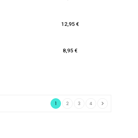
Preis
12,95 €
Preis
8,95 €

1
2
3
4