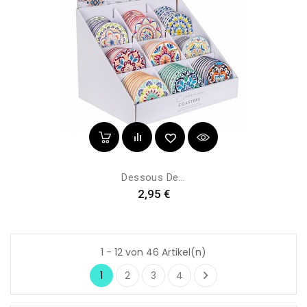
Dessous De...
Preis
2,95 €
1 - 12 von 46 Artikel(n)

1
2
3
4