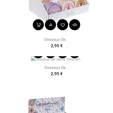
Dessous De...
Preis
2,95 €
Dessous De...
Preis
2,95 €