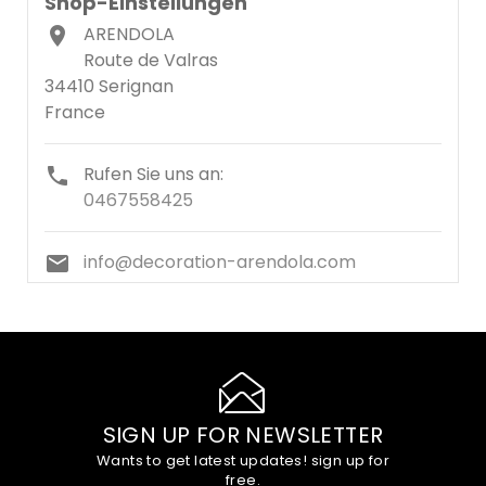
Shop-Einstellungen
ARENDOLA

Route de Valras
34410 Serignan
France
Rufen Sie uns an:

0467558425
info@decoration-arendola.com

SIGN UP FOR NEWSLETTER
Wants to get latest updates! sign up for
free.