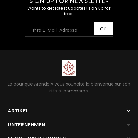
SIGN UP FOR NEWSLETTER
Wants to get latest updates! sign up for
free.
La boutique ArendolA vous souhaite la bienvenue sur son
site e-commerce.
ARTIKEL

UNTERNEHMEN
