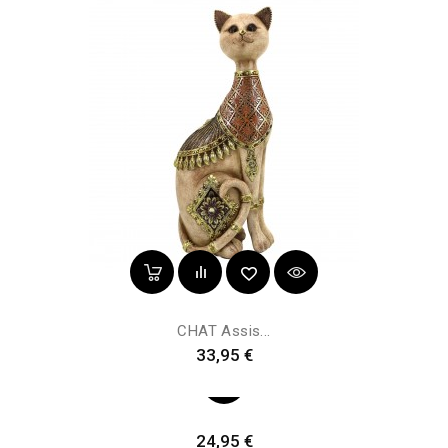
CHAT Assis...
Preis
33,95 €
Preis
24,95 €