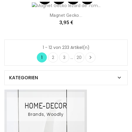
Magnet Gecko...
Preis
3,95 €
1 - 12 von 233 Artikel(n)

1
2
3
…
20
KATEGORIEN
