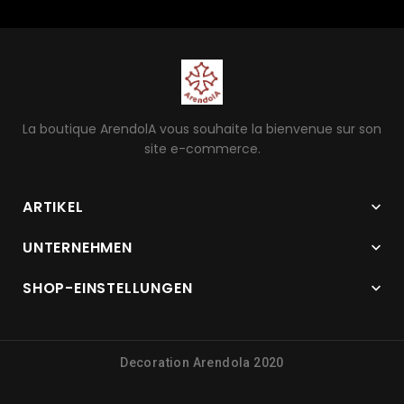
La boutique ArendolA vous souhaite la bienvenue sur son
site e-commerce.
ARTIKEL

UNTERNEHMEN

SHOP-EINSTELLUNGEN

Decoration Arendola 2020