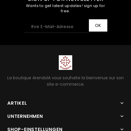
Wants to get latest updates! sign up for
free.
La boutique ArendolA vous souhaite la bienvenue sur son
site e-commerce.
ARTIKEL

UNTERNEHMEN

SHOP-EINSTELLUNGEN
