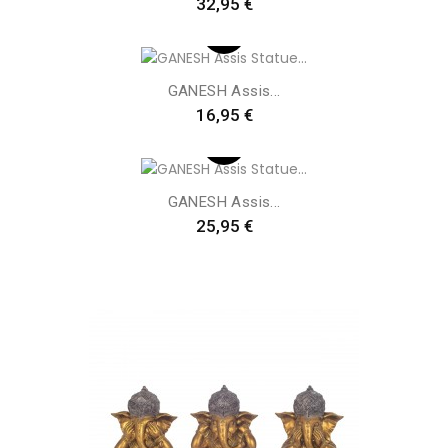
Preis
32,95 €
GANESH Assis...
Preis
16,95 €
GANESH Assis...
Preis
25,95 €