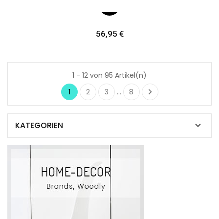
Preis
56,95 €
1 - 12 von 95 Artikel(n)

1
2
3
…
8
KATEGORIEN
