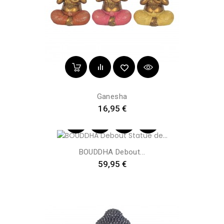
Ganesha
Preis
16,95 €
BOUDDHA Debout...
Preis
59,95 €