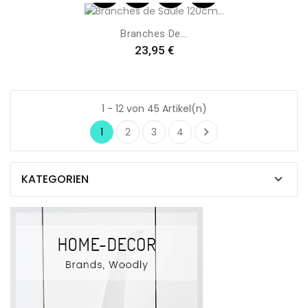
Branches De...
Preis
23,95 €
1 - 12 von 45 Artikel(n)

1
2
3
4
KATEGORIEN
