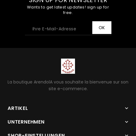
SIGN UP FOR NEWSLETTER
Wants to get latest updates! sign up for
free.
La boutique ArendolA vous souhaite la bienvenue sur son
site e-commerce.
ARTIKEL

UNTERNEHMEN

SHOP-EINSTELLUNGEN
