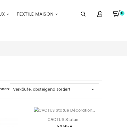
0
UX
TEXTILE MAISON



 nach:
Verkäufe, absteigend sortiert
CACTUS Statue...
Preis
54,95 €