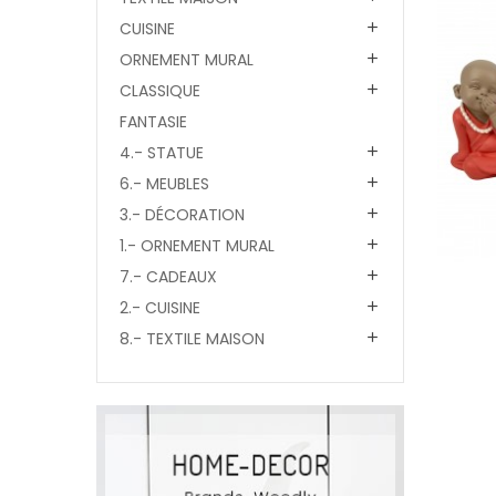
CUISINE

ORNEMENT MURAL

CLASSIQUE

FANTASIE
4.- STATUE

6.- MEUBLES

3.- DÉCORATION

1.- ORNEMENT MURAL

7.- CADEAUX

2.- CUISINE

8.- TEXTILE MAISON
