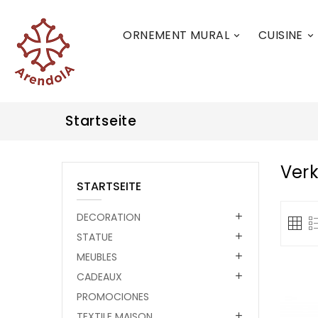
ORNEMENT MURAL
CUISINE


Startseite
Verk
STARTSEITE
DECORATION

STATUE

MEUBLES

CADEAUX

PROMOCIONES
TEXTILE MAISON
