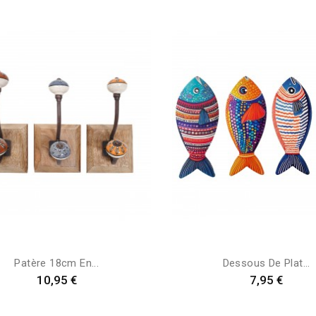
Patère 18cm En...
Dessous De Plat...
Preis
Preis
10,95 €
7,95 €