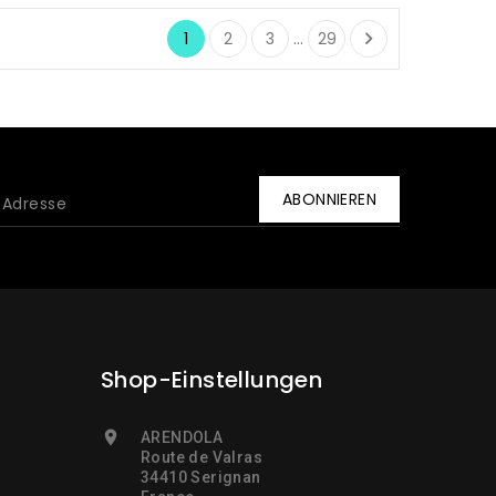

1
2
3
…
29
Shop-Einstellungen

ARENDOLA
Route de Valras
34410 Serignan