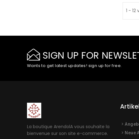
1 - 12
SIGN UP FOR NEWSLE
Wants to get latest updates! sign up for free.
Artike
Angeb
La boutique ArendolA vous souhaite la
bienvenue sur son site e-commerce.
Neue A