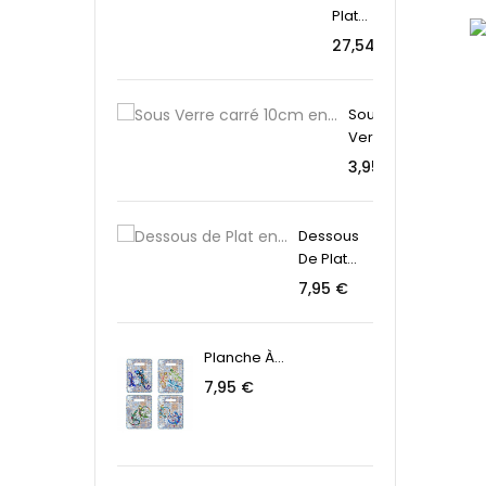
Plat...
Preis
27,54 €
Sous
Verre...
Preis
3,95 €
Dessous
De Plat...
Preis
7,95 €
Planche À...
Preis
7,95 €