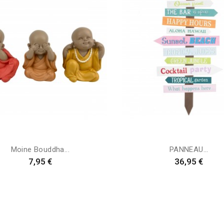
Moine Bouddha...
PANNEAU...
Preis
Preis
7,95 €
36,95 €