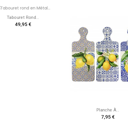
Tabouret Rond...
Preis
49,95 €
Planche À...
Preis
7,95 €