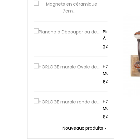
Preis
Magnets
2,95 €
En...
Planche
À...
Preis
24,95 €
HORLOGE
Murale...
Preis
64,95 €
HORLOGE
Murale...
Preis
84,95 €
Nouveaux produits
