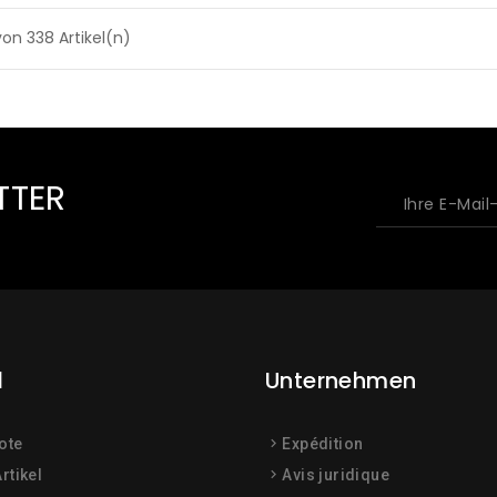
 von 338 Artikel(n)
TTER
l
Unternehmen
ote
Expédition
rtikel
Avis juridique